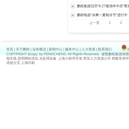
鹏程集团召开“6.27最强年中庆”
鹏程电器“冰爽一夏制冷节”进行中
上一页
1
2
首页
|
关于鹏程
|
业务概况
|
新闻中心
|
服务中心
|
人力资源
|
联系我们
COPYRIGHT &copy; by PENGCHENG. All Rights Reserved.
诸暨鹏程集团有限
电车线
昆明网站优化
水处理设备
上海小程序开发
西安人力资源公司
档案库房环
语提分宝
上海印刷